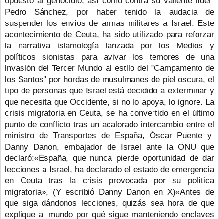
opuesto al genocidio, así como contra su valiente líder  
Pedro Sánchez, por haber tenido la audacia de 
suspender los envíos de armas militares a Israel.
Este 
acontecimiento de Ceuta, ha sido utilizado para reforzar 
la narrativa islamología lanzada por los Medios y 
políticos sionistas para avivar los temores de una 
invasión del Tercer Mundo al estilo del "Campamento de 
los Santos" por hordas de musulmanes de piel oscura, el 
tipo de personas que Israel está decidido a exterminar y 
que necesita que Occidente, si no lo apoya, lo ignore.
La 
crisis migratoria en Ceuta, se ha convertido en el último 
punto de conflicto tras un acalorado intercambio entre el 
ministro de Transportes de España, Óscar Puente y  
Danny Danon, embajador de Israel ante la ONU que 
declaró:«España, que nunca pierde oportunidad de dar 
lecciones a Israel, ha declarado el estado de emergencia 
en Ceuta tras la crisis provocada por su política 
migratoria», (Y escribió Danny Danon en X)«Antes de 
que siga dándonos lecciones, quizás sea hora de que 
explique al mundo por qué sigue manteniendo enclaves 