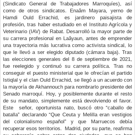
(Sindicato General de Trabajadores Marroquíes), así 
como de otros sindicatos. Enaâm Mayara, yerno de 
Hamdi Ould Errachid, es jardinero paisajista de 
profesión, tras haber estudiado en el Instituto Agrícola y 
Veterinario (IAV) de Rabat. Desarrolló la mayor parte de 
su carrera profesional en Laâyaun, antes de emprender 
una trayectoria más lucrativa como activista sindical, lo 
que le llevó a ser elegido diputado (cámara baja). Tras 
las elecciones generales del 8 de septiembre de 2021, 
fue reelegido y continuó su carrera política. Tras no 
conseguir el puesto ministerial que le ofrecían el partido 
Istiqlal y el clan Ould Errachid, se llegó a un acuerdo con 
la mayoría de Akhannouch para nombrarlo presidente del 
Senado marroquí. Hoy, y posiblemente durante el resto 
de su mandato, simplemente está devolviendo el favor. 
Este  señor, oportunista nato, buscó otro “caballo de 
batalla” declarando “Que Ceuta y Melilla eran vestigios 
del colonialismo español” y que Marruecos debía 
recuperar esos territorios.  Madrid, por su parte, reafirma 