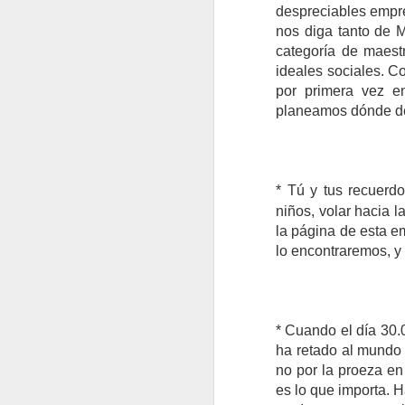
despreciables empre
nos diga tanto de M
categoría de maest
ideales sociales. C
por primera vez e
planeamos dónde des
* Tú y tus recuerd
niños, volar hacia l
la página de esta e
Deberíamos interrogarnos
EL DECLIVE ES REALI
lo encontraremos, y 
* Cuando el día 30.
ha retado al mundo 
no por la proeza en 
es lo que importa. 