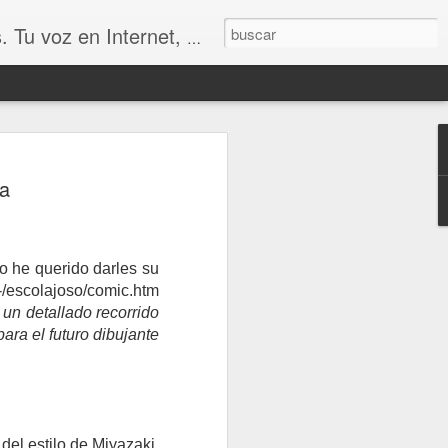
udio, Entrevistas, Arte, Ajedrez, Lecturas
la
o he querido darles su
/escolajoso/comic.htm
 un detallado recorrido
para el futuro dibujante
UN MERECIDO TROFEO
SIÓN
el estilo de Miyazaki.