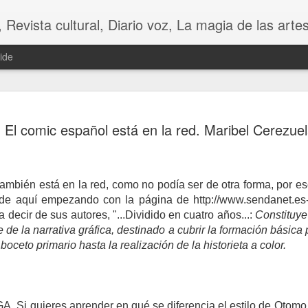
 Diario voz, La magia de las artes. Tu voz en Internet, Cultura, Literatura, Revista, Fotografías, A
ide
El comic español está en la red. Maribel Cerezue
ambién está en la red, como no podía ser de otra forma, por es
de aquí empezando con la página de http://www.sendanet.es-
 decir de sus autores, "...Dividido en cuatro años...:
Constituye
e de la narrativa gráfica, destinado a cubrir la formación básica 
CHINA
CONTRA LA FU
oceto primario hasta la realización de la historieta a color.
i quieres aprender en qué se diferencia el estilo de Otomo d