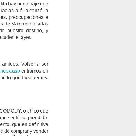
S A LA GUERRA
l. No hay personaje que
racias a él alcanzó la
des, preocupaciones e
as de Max, recopiladas
e nuestro destino, y
acuden el ayer.
 amigos. Volver a ser
s/index.asp
entramos en
 que lo que busquemos,
ENTE
JUAN CASTILLA
DOTCOMGUY, o chico que
 me sentí sorprendida,
ento, que en definitiva
se de comprar y vender