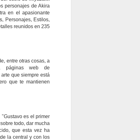
s personajes de Akira
tra en el apasionante
, Personajes, Estilos,
etalles reunidos en 235
ESTRO MUNDO
TRAS EL G7. ¿CUÁL SERÁ EL FUTURO?
e, entre otras cosas, a
 a páginas web de
 arte que siempre está
pero que te mantienen
, "Gustavo es el primer
y, sobre todo, dar mucha
ecido, que esta vez ha
UN DESPERTAR AMARGO
de la central y con los