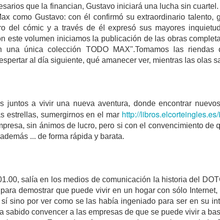
CAUSAS DE LA DECADENCIA
PASO A PASO VAMO
sarios que la financian, Gustavo iniciará una lucha sin cuarte
ax como Gustavo: con él confirmó su extraordinario talento, g
ro del cómic y a través de él expresó sus mayores inquietu
on este volumen iniciamos la publicación de las obras complet
n una única colección TODO MAX".Tomamos las riendas d
pertar al día siguiente, qué amanecer ver, mientras las olas s
os juntos a vivir una nueva aventura, donde encontrar nuevos
http://libros.elcorteingles.e
as estrellas, sumergirnos en el mar
mpresa, sin ánimos de lucro, pero si con el convencimiento de
EL PETRÓLEO
DAD
EL MEDIO ORI
además ... de forma rápida y barata.
01.00, salía en los medios de comunicación la historia del 
para demostrar que puede vivir en un hogar con sólo Internet,
sí sino por ver como se las había ingeniado para ser en su int
Ha sabido convencer a las empresas de que se puede vivir a ba