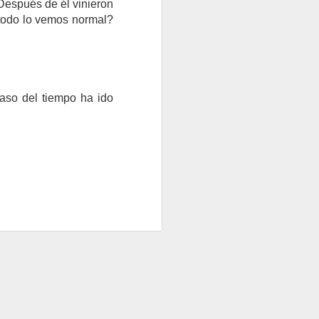
 Después de él vinieron
 todo lo vemos normal?
N
LAS CRISIS COMO LA GUERRA NO CAEN DEL CIEL
paso del tiempo ha ido
EL NUEVO CICLO HISTÓRICO
IE