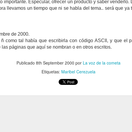
 lo importante. Especular, ofrecer un producto y saber venderlo.
ora llevamos un tiempo que ni se habla del tema.. será que ya
LA INFLACIÓ
DESMITIFICANDO LA IA
embre de 2000.
ñ como tal había que escribirla con código ASCII, y que el 
las páginas que aquí se nombran o en otros escritos.
Publicado
8th September 2000
por
La voz de la cometa
Etiquetas:
Maribel Cerezuela
LA PASIVIDAD
MARIE CUR