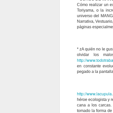
Cómo realizar un e
Toriyama, o la inc
universo del MANGA.
Narrativa, Vestuario
páginas especialmen
¿QUIÉN GANA Y QUIÉN PIERDE CON LAS GUERRAS?
LA AGONÍA DE LOS IMP
* zA quién no le gus
olvidar los ma
http://www.todotrab
en constante evolu
pegado a la pantalla
http://www.lacupul
héroe ecologista y r
cana a los carcas. 
tomado la forma de c
FRÁGILES NEGOCIACIONES
UN FINAL CONFUSO