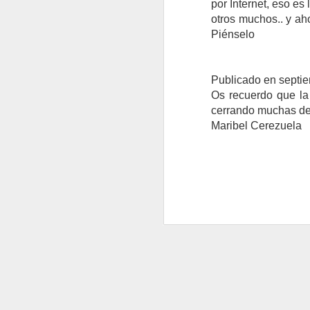
por Internet, eso es
otros muchos.. y ah
Piénselo
LA GUERRA
JUAN CASTILLA
Publicado en septi
Os recuerdo que la 
cerrando muchas de 
Maribel Cerezuela
JUAN CASTILLA
JUAN CASTILLA