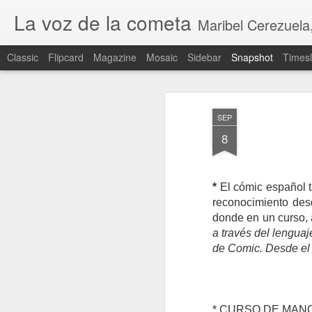
La voz de la cometa
Maribel Cerezuela, Revista cultural,
Classic
Flipcard
Magazine
Mosaic
Sidebar
Snapshot
Timesl
SEP
8
*
El cómic español t
reconocimiento des
donde en un curso, a
a través del lenguaj
CEUTA INVADIDA
de Comic. Desde el b
* CURSO DE MANGA. S