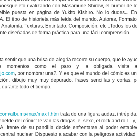
xoesqueleto rivalizando con Masamune Shirow, el humor de lo
reíble puesta en página de Yukito Kishiro. No lo dudes... En
 El tipo de historieta más leída del mundo. Autores, Formatos
, Anatomía, Texturas, Entintado, Composición, etc...Todos los d
te diseñadas de forma práctica para una fácil comprensión.
COMPRENDER NU
¿REGULARIZACIONES?
ERIOS
ta sentir que una brisa de alegría recorre su cuerpo, que le ayud
los momentos como el paro y la obligada visita
ajo.com
, por nombrar una?. Y es que el mundo del cómic es un
ción, dibujo muy muy depurado, frases sencillas y cortas, 
 durante todo el tiempo.
a.com/albums/max/max1.htm
trata de una figura audaz, intrépida
ebelde del cómic: le van las drogas, el sexo, el rock and roll... 
Al frente de su pandilla decide enfrentarse al poder establ
entral nuclear. Dispuesto a acabar con la peligrosa actividad 