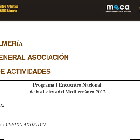
ALMER
ÍA
COMPRENDER NU
¿REGULARIZACIONES?
ENERAL ASOCIACIÓN
ERIOS
E ACTIVIDADES
Programa
I Encuentro Nacional
de las Letras del Mediterráneo 2012
012
O CENTRO ARTÍSTICO