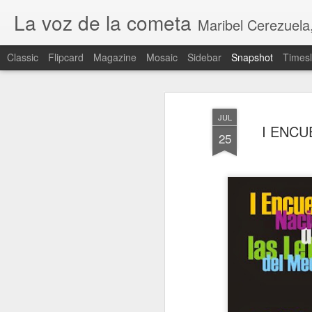
La voz de la cometa
Maribel Cerezuela, Revista cultural,
Classic
Flipcard
Magazine
Mosaic
Sidebar
Snapshot
Timesl
JUL
I ENCU
25
CEUTA INVADIDA