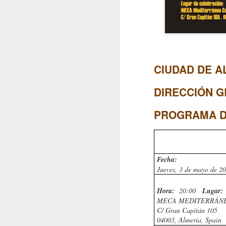
CIUDAD DE 
¿QUIÉN GANA Y QUIÉN PIERDE CON LAS GUERRAS?
DIRECCIÓN G
LA AGONÍA DE LOS IMP
PROGRAMA D
Fecha:
Jueves, 3 de mayo de 2
Hora:
20:00
Lugar:
MECA MEDITERRÁNE
C/ Gran Capitán 105
04003, Almería, Spain
FRÁGILES NEGOCIACIONES
UN FINAL CONFUSO