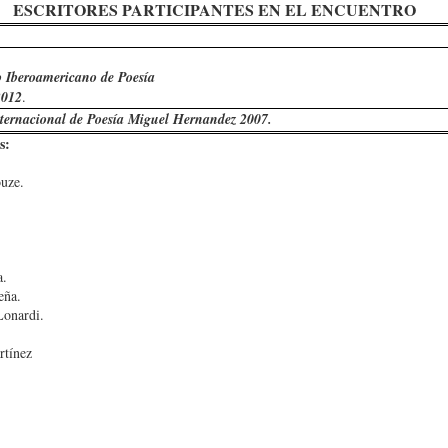
CAUSAS DE LA DECADENCIA
PASO A PASO VAMO
ESCRITORES PARTICIPANTES EN EL ENCUENTRO
 Iberoamericano de Poesía
2012
.
ternacional de Poesía Miguel Hernandez 2007.
s:
ouze.
.
EL PETRÓLEO
DAD
EL MEDIO ORI
a.
eña.
Lonardi.
rtínez