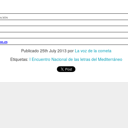
ACIÓN
LA INFLACIÓ
DESMITIFICANDO LA IA
o.es
Publicado
25th July 2013
por
La voz de la cometa
Etiquetas:
I Encuentro Nacional de las letras del Mediterráneo
LA PASIVIDAD
MARIE CUR