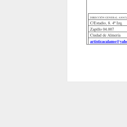
DIRECCIÓN GENERAL ASOCI
C/Estadio, 8. 4º Izq.
LA GUERRA
JUAN CASTILLA
Zapillo 04.007
Ciudad de Almería
artisticacalamo@yaho
JUAN CASTILLA
JUAN CASTILLA