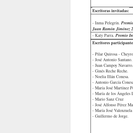
Escritoras invitadas:
- Inma Pelegrín.
Premio
Juan Ramón Jiménez 
- Katy Parra.
Premio In
Escritores participante
- Pilar Quirosa - Cheyr
- José Antonio Santano.
- Juan Campoy Navarro
- Ginés Reche Reche.
- Noelia Illán Conesa.
Deberíamos interrogarnos
EL DECLIVE ES REALI
- Antonio García Cones
- María José Martínez P
- María de los Ángeles 
- Mario Sanz Cruz
- José Alfonso Pérez Ma
- María José Valenzuela
- Guillermo de Jorge.