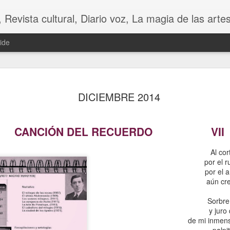
 Diario voz, La magia de las artes. Tu voz en Internet, Cultura, Literatura, Revista, Fotografías, A
ide
DICIEMBRE 2014
CANCIÓN DEL RECUERDO VII
Al cor
por el r
por el 
CHINA
aún cr
CONTRA LA FU
Sorbre
y juro
de mi inmen
palpi