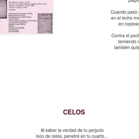
Cuando pasó a
en el lecho me
en copioso
Contra el pec
temiendo 
también quis
COMPRENDER NU
¿REGULARIZACIONES?
ERIOS
CELOS
Al saber la verdad de tu perjurio
loco de celos, penetré en tu cuarto...