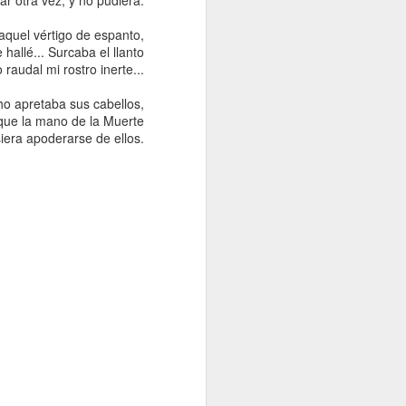
quel vértigo de espanto,
 hallé... Surcaba el llanto
 raudal mi rostro inerte...
ho apretaba sus cabellos,
que la mano de la Muerte
iera apoderarse de ellos.
ESTRO MUNDO
TRAS EL G7. ¿CUÁL SERÁ EL FUTURO?
UN DESPERTAR AMARGO