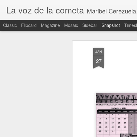
La voz de la cometa
Maribel Cerezuela, Revista cultural,
Classic
Flipcard
Magazine
Mosaic
Sidebar
Snapshot
Timesl
JAN
27
CEUTA INVADIDA