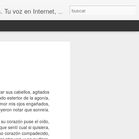
udio, Entrevistas, Arte, Ajedrez, Lecturas
tar sus cabellos, agitados
udo estertor de la agonía,
amor mis ojos engañados,
eyeron notar que sonreía.
UN MERECIDO TROFEO
SIÓN
 su corazón puse el oído,
 que sentí cual si quisiera,
so corazón compadecido,
tar otra vez, y no pudiera.