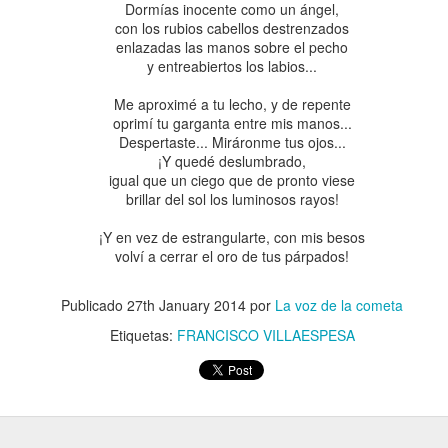
CAUSAS DE LA DECADENCIA
PASO A PASO VAMO
Dormías inocente como un ángel,
con los rubios cabellos destrenzados
enlazadas las manos sobre el pecho
y entreabiertos los labios...
Me aproximé a tu lecho, y de repente
oprimí tu garganta entre mis manos...
Despertaste... Miráronme tus ojos...
¡Y quedé deslumbrado,
igual que un ciego que de pronto viese
brillar del sol los luminosos rayos!
¡Y en vez de estrangularte, con mis besos
volví a cerrar el oro de tus párpados!
EL PETRÓLEO
DAD
EL MEDIO ORI
Publicado
27th January 2014
por
La voz de la cometa
Etiquetas:
FRANCISCO VILLAESPESA