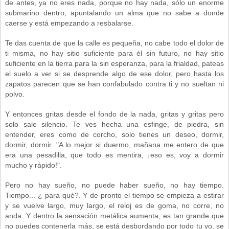
de antes, ya no eres nada, porque no hay nada, sólo un enorme
submarino dentro, apuntalando un alma que no sabe a donde
caerse y está empezando a resbalarse.
Te das cuenta de que la calle es pequeña, no cabe todo el dolor de
ti misma, no hay sitio suficiente para él sin futuro, no hay sitio
suficiente en la tierra para la sin esperanza, para la frialdad, pateas
el suelo a ver si se desprende algo de ese dolor, pero hasta los
zapatos parecen que se han confabulado contra ti y no sueltan ni
polvo.
Y entonces gritas desde el fondo de la nada, gritas y gritas pero
solo sale silencio. Te ves hecha una esfinge, de piedra, sin
entender, eres como de corcho, solo tienes un deseo, dormir,
dormir, dormir. "A lo mejor si duermo, mañana me entero de que
era una pesadilla, que todo es mentira, ¡eso es, voy a dormir
mucho y rápido!".
Pero no hay sueño, no puede haber sueño, no hay tiempo.
Tiempo... ¿ para qué?. Y de pronto el tiempo se empieza a estirar
y se vuelve largo, muy largo, el reloj es de goma, no corre, no
anda. Y dentro la sensación metálica aumenta, es tan grande que
no puedes contenerla más, se está desbordando por todo tu yo, se