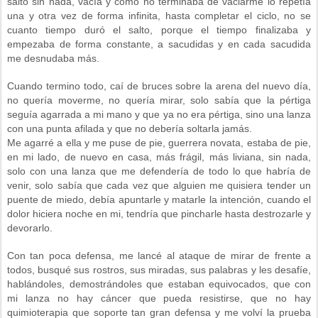
salto sin nada, vacía y como no terminaba de vaciarme lo repetía
una y otra vez de forma infinita, hasta completar el ciclo, no se
cuanto tiempo duró el salto, porque el tiempo finalizaba y
empezaba de forma constante, a sacudidas y en cada sacudida
me desnudaba más.
Cuando termino todo, caí de bruces sobre la arena del nuevo día,
no quería moverme, no quería mirar, solo sabía que la pértiga
seguía agarrada a mi mano y que ya no era pértiga, sino una lanza
con una punta afilada y que no debería soltarla jamás.
Me agarré a ella y me puse de pie, guerrera novata, estaba de pie,
en mi lado, de nuevo en casa, más frágil, más liviana, sin nada,
solo con una lanza que me defendería de todo lo que habría de
venir, solo sabía que cada vez que alguien me quisiera tender un
puente de miedo, debía apuntarle y matarle la intención, cuando el
dolor hiciera noche en mi, tendría que pincharle hasta destrozarle y
devorarlo.
Con tan poca defensa, me lancé al ataque de mirar de frente a
todos, busqué sus rostros, sus miradas, sus palabras y les desafíe,
hablándoles, demostrándoles que estaban equivocados, que con
mi lanza no hay cáncer que pueda resistirse, que no hay
quimioterapia que soporte tan gran defensa y me volví la prueba