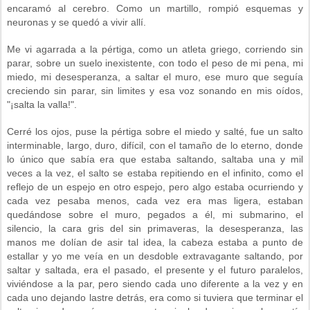
encaramó al cerebro. Como un martillo, rompió esquemas y
neuronas y se quedó a vivir allí.
Me vi agarrada a la pértiga, como un atleta griego, corriendo sin
parar, sobre un suelo inexistente, con todo el peso de mi pena, mi
miedo, mi desesperanza, a saltar el muro, ese muro que seguía
creciendo sin parar, sin limites y esa voz sonando en mis oídos,
"¡salta la valla!".
Cerré los ojos, puse la pértiga sobre el miedo y salté, fue un salto
interminable, largo, duro, difícil, con el tamaño de lo eterno, donde
lo único que sabía era que estaba saltando, saltaba una y mil
veces a la vez, el salto se estaba repitiendo en el infinito, como el
reflejo de un espejo en otro espejo, pero algo estaba ocurriendo y
cada vez pesaba menos, cada vez era mas ligera, estaban
quedándose sobre el muro, pegados a él, mi submarino, el
silencio, la cara gris del sin primaveras, la desesperanza, las
manos me dolían de asir tal idea, la cabeza estaba a punto de
estallar y yo me veía en un desdoble extravagante saltando, por
saltar y saltada, era el pasado, el presente y el futuro paralelos,
viviéndose a la par, pero siendo cada uno diferente a la vez y en
cada uno dejando lastre detrás, era como si tuviera que terminar el