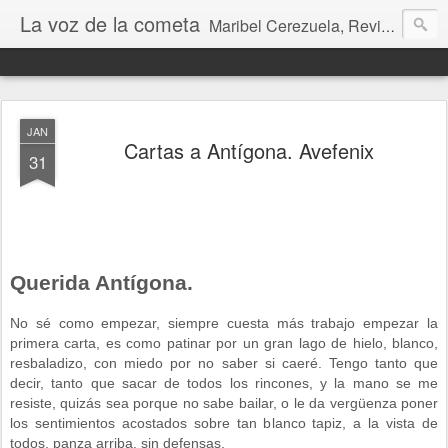
La voz de la cometa
Maribel Cerezuela, Revista cultural, Diario voz, La magia de las artes. Tu voz en Internet, Cultura, Literatura, Revista, Fotografías, Audio, Entrevistas, Arte, Ajedrez, Lecturas
JAN
Cartas a Antígona. Avefenix
31
Querida Antígona.
No sé como empezar, siempre cuesta más trabajo empezar la
primera carta, es como patinar por un gran lago de hielo, blanco,
resbaladizo, con miedo por no saber si caeré. Tengo tanto que
decir, tanto que sacar de todos los rincones, y la mano se me
resiste, quizás sea porque no sabe bailar, o le da vergüenza poner
los sentimientos acostados sobre tan blanco tapiz, a la vista de
todos, panza arriba, sin defensas.