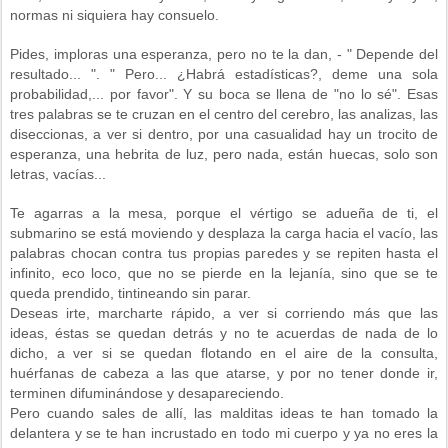
normas ni siquiera hay consuelo.
Pides, imploras una esperanza, pero no te la dan, - " Depende del
resultado... ". " Pero... ¿Habrá estadísticas?, deme una sola
probabilidad,... por favor". Y su boca se llena de "no lo sé". Esas
tres palabras se te cruzan en el centro del cerebro, las analizas, las
diseccionas, a ver si dentro, por una casualidad hay un trocito de
esperanza, una hebrita de luz, pero nada, están huecas, solo son
letras, vacías...
Te agarras a la mesa, porque el vértigo se adueña de ti, el
submarino se está moviendo y desplaza la carga hacia el vacío, las
palabras chocan contra tus propias paredes y se repiten hasta el
infinito, eco loco, que no se pierde en la lejanía, sino que se te
queda prendido, tintineando sin parar.
Deseas irte, marcharte rápido, a ver si corriendo más que las
ideas, éstas se quedan detrás y no te acuerdas de nada de lo
dicho, a ver si se quedan flotando en el aire de la consulta,
huérfanas de cabeza a las que atarse, y por no tener donde ir,
terminen difuminándose y desapareciendo.
Pero cuando sales de allí, las malditas ideas te han tomado la
delantera y se te han incrustado en todo mi cuerpo y ya no eres la