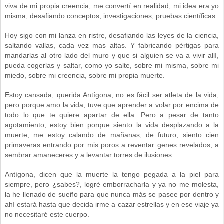
viva de mi propia creencia, me convertí en realidad, mi idea era yo
misma, desafiando conceptos, investigaciones, pruebas científicas.
Hoy sigo con mi lanza en ristre, desafiando las leyes de la ciencia,
saltando vallas, cada vez mas altas. Y fabricando pértigas para
mandarlas al otro lado del muro y que si alguien se va a vivir allí,
pueda cogerlas y saltar, como yo salte, sobre mi misma, sobre mi
miedo, sobre mi creencia, sobre mi propia muerte.
Estoy cansada, querida Antígona, no es fácil ser atleta de la vida,
pero porque amo la vida, tuve que aprender a volar por encima de
todo lo que te quiere apartar de ella. Pero a pesar de tanto
agotamiento, estoy bien porque siento la vida desplazando a la
muerte, me estoy calando de mañanas, de futuro, siento cien
primaveras entrando por mis poros a reventar genes revelados, a
sembrar amaneceres y a levantar torres de ilusiones.
Antígona, dicen que la muerte la tengo pegada a la piel para
siempre, pero ¿sabes?, logré emborracharla y ya no me molesta,
la he llenado de sueño para que nunca más se pasee por dentro y
ahí estará hasta que decida irme a cazar estrellas y en ese viaje ya
no necesitaré este cuerpo.