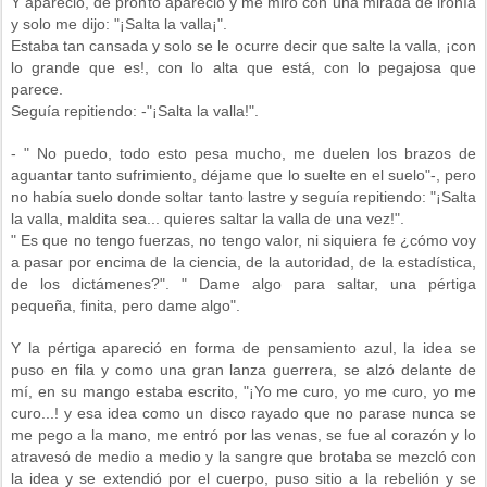
Y apareció, de pronto apareció y me miró con una mirada de ironía
y solo me dijo: "¡Salta la valla¡".
Estaba tan cansada y solo se le ocurre decir que salte la valla, ¡con
lo grande que es!, con lo alta que está, con lo pegajosa que
parece.
Seguía repitiendo: -"¡Salta la valla!".
- " No puedo, todo esto pesa mucho, me duelen los brazos de
aguantar tanto sufrimiento, déjame que lo suelte en el suelo"-, pero
no había suelo donde soltar tanto lastre y seguía repitiendo: "¡Salta
la valla, maldita sea... quieres saltar la valla de una vez!".
" Es que no tengo fuerzas, no tengo valor, ni siquiera fe ¿cómo voy
a pasar por encima de la ciencia, de la autoridad, de la estadística,
de los dictámenes?". " Dame algo para saltar, una pértiga
pequeña, finita, pero dame algo".
Y la pértiga apareció en forma de pensamiento azul, la idea se
puso en fila y como una gran lanza guerrera, se alzó delante de
mí, en su mango estaba escrito, "¡Yo me curo, yo me curo, yo me
curo...! y esa idea como un disco rayado que no parase nunca se
me pego a la mano, me entró por las venas, se fue al corazón y lo
atravesó de medio a medio y la sangre que brotaba se mezcló con
la idea y se extendió por el cuerpo, puso sitio a la rebelión y se