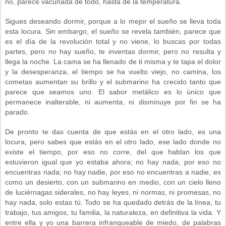
no, parece vacunada de todo, hasta de la temperatura.
Sigues deseando dormir, porque a lo mejor el sueño se lleva toda
esta locura. Sin embargo, el sueño se revela también, parece que
es el día de la revolución total y no viene, lo buscas por todas
partes, pero no hay sueño, te inventas dormir, pero no resulta y
llega la noche. La cama se ha llenado de ti misma y te tapa el dolor
y la desesperanza, el tiempo se ha vuelto viejo, no camina, los
cometas aumentan su brillo y el submarino ha crecido tanto que
parece que seamos uno. El sabor metálico es lo único que
permanece inalterable, ni aumenta, ni disminuye por fin se ha
parado.
De pronto te das cuenta de que estás en el otro lado, es una
locura, pero sabes que estás en el otro lado, ese lado donde no
existe el tiempo, por eso no corre, del que hablan los que
estuvieron igual que yo estaba ahora; no hay nada, por eso no
encuentras nada; no hay nadie, por eso no encuentras a nadie, es
como un desierto, con un submarino en medio, con un cielo lleno
de luciérnagas siderales, no hay leyes, ni normas, ni promesas, no
hay nada, solo estas tú. Todo se ha quedado detrás de la línea, tu
trabajo, tus amigos, tu familia, la naturaleza, en definitiva la vida. Y
entre ella y yo una barrera infranqueable de miedo, de palabras