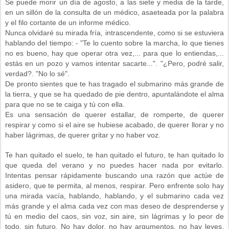
Se puede morir un día de agosto, a las siete y media de la tarde,
en un sillón de la consulta de un médico, asaeteada por la palabra
y el filo cortante de un informe médico.
Nunca olvidaré su mirada fría, intrascendente, como si se estuviera
hablando del tiempo: - "Te lo cuento sobre la marcha, lo que tienes
no es bueno, hay que operar otra vez,... para que lo entiendas,...
estás en un pozo y vamos intentar sacarte...". "¿Pero, podré salir,
verdad?. "No lo sé".
De pronto sientes que te has tragado el submarino más grande de
la tierra, y que se ha quedado de pie dentro, apuntalándote el alma
para que no se te caiga y tú con ella.
Es una sensación de querer estallar, de romperte, de querer
respirar y como si el aire se hubiese acabado, de querer llorar y no
haber lágrimas, de querer gritar y no haber voz.
Te han quitado el suelo, te han quitado el futuro, te han quitado lo
que queda del verano y no puedes hacer nada por evitarlo.
Intentas pensar rápidamente buscando una razón que actúe de
asidero, que te permita, al menos, respirar. Pero enfrente solo hay
una mirada vacía, hablando, hablando, y el submarino cada vez
más grande y el alma cada vez con mas deseo de desprenderse y
tú en medio del caos, sin voz, sin aire, sin lágrimas y lo peor de
todo, sin futuro. No hay dolor, no hay argumentos, no hay leyes,