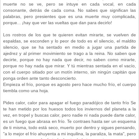
muerte no se ve, pero se intuye en cada vocal, en cada
consonante, detrás de cada coma. No sabes que significan las
palabras, pero presientes que es una muerte muy complicada,
porque... ¡hay que ver las vueltas que dan para decirlo!
Los rostros de los que te quieren evitan mirarte, se vuelven de
espaldas, se esconden y lo peor de todo es el silencio, el maldito
silencio, que se ha sentado en medio a jugar una partida de
ajedrez y al primer movimiento se trago a la reina. No saben que
decirte, porque no hay nada que decir, no saben como mirarte,
porque no hay nada que mirar. Y tú mientras sentada en el vacío,
con el cuerpo sitiado por un motín interno, sin ningún capitán que
ponga orden ante tanto desconcierto.
Empieza el frío, porque es agosto pero hace mucho frío, el cuerpo
tiembla como una hoja.
Pides calor, calor para apagar el fuego paradójico de tanto frío Se
te han metido por los huesos todos los inviernos del planeta a la
vez, en tropel y buscas calor, pero nadie ni nada puede darte calor,
es un fuego que abrasa en frío. Te contraes hasta ser un esquema
de ti misma, todo está seco, muerto por dentro y sigues pensando,
"a lo mejor el frío ahuyenta a mi inquilina, la paraliza, la mata", pero