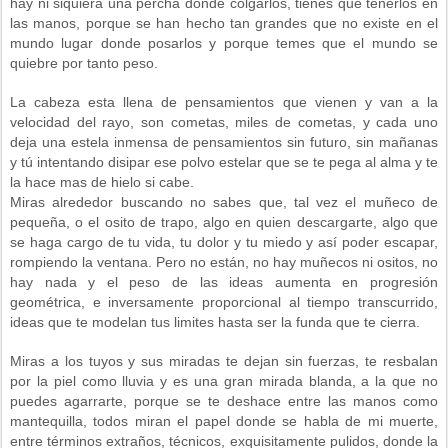
hay ni siquiera una percha donde colgarlos, tienes que tenerlos en
las manos, porque se han hecho tan grandes que no existe en el
mundo lugar donde posarlos y porque temes que el mundo se
quiebre por tanto peso.
La cabeza esta llena de pensamientos que vienen y van a la
velocidad del rayo, son cometas, miles de cometas, y cada uno
deja una estela inmensa de pensamientos sin futuro, sin mañanas
y tú intentando disipar ese polvo estelar que se te pega al alma y te
la hace mas de hielo si cabe.
Miras alrededor buscando no sabes que, tal vez el muñeco de
pequeña, o el osito de trapo, algo en quien descargarte, algo que
se haga cargo de tu vida, tu dolor y tu miedo y así poder escapar,
rompiendo la ventana. Pero no están, no hay muñecos ni ositos, no
hay nada y el peso de las ideas aumenta en progresión
geométrica, e inversamente proporcional al tiempo transcurrido,
ideas que te modelan tus limites hasta ser la funda que te cierra.
Miras a los tuyos y sus miradas te dejan sin fuerzas, te resbalan
por la piel como lluvia y es una gran mirada blanda, a la que no
puedes agarrarte, porque se te deshace entre las manos como
mantequilla, todos miran el papel donde se habla de mi muerte,
entre términos extraños, técnicos, exquisitamente pulidos, donde la