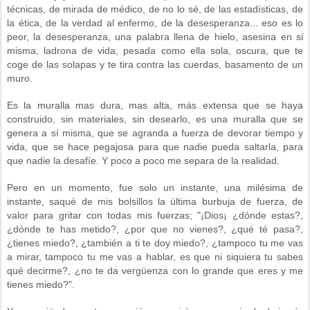
técnicas, de mirada de médico, de no lo sé, de las estadísticas, de
la ética, de la verdad al enfermo, de la desesperanza... eso es lo
peor, la desesperanza, una palabra llena de hielo, asesina en si
misma, ladrona de vida, pesada como ella sola, oscura, que te
coge de las solapas y te tira contra las cuerdas, basamento de un
muro.
Es la muralla mas dura, mas alta, más extensa que se haya
construido, sin materiales, sin desearlo, es una muralla que se
genera a sí misma, que se agranda a fuerza de devorar tiempo y
vida, que se hace pegajosa para que nadie pueda saltarla, para
que nadie la desafíe. Y poco a poco me separa de la realidad.
Pero en un momento, fue solo un instante, una milésima de
instante, saqué de mis bolsillos la última burbuja de fuerza, de
valor para gritar con todas mis fuerzas; "¡Dios¡ ¿dónde estas?,
¿dónde te has metido?, ¿por que no vienes?, ¿qué té pasa?,
¿tienes miedo?, ¿también a ti te doy miedo?, ¿tampoco tu me vas
a mirar, tampoco tu me vas a hablar, es que ni siquiera tu sabes
qué decirme?, ¿no te da vergüenza con lo grande que eres y me
tienes miedo?".