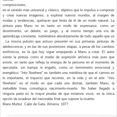
composiciones,
en el sentido más universal y clásico, objetivo que le impulsa a componer
y crear nuevas imágenes, a explorar nuevos mundos, al margen de
modas y tendencias, quehacer que brota de él de un modo natural. La
pintura para Manu no es tanto un modo de expresarse, como un
divertimento, un deleite, un juego, y al mismo tiempo una vía de
aprendizaje constante, nutriéndose absolutamente de todo aquello que ve
.
La misma pulsión que estuvo presente en sus primeras pinturas de
adolescencia, y en las de sus posteriores etapas, a pesar de los cambios
estilísticos, es la que hoy sigue empujando a Manu a crear. El autor
siente la pintura como el medio de expresión artística más puro que
existe, en tanto que refleja la energía de la persona en el momento de
ejecutarla, sin trampa ni engaño, como un termómetro emocional y
energético. "Into Nowhere" es también una metáfora de que el camino es
lo importante, el trayecto que recorres, en la vida y en el arte. "Into
Nowhere" es el modo en que cada uno distrae, también Manu, la
ineludible línea cronológica nacimiento-muerte. No haber llegado a
ninguna parte es la mayor prueba de que estamos vivos, es la única
opción de evadirse del inexorable final que supone la muerte.
Manu Muñoz. Cabo de Gata. Almería. 1977.