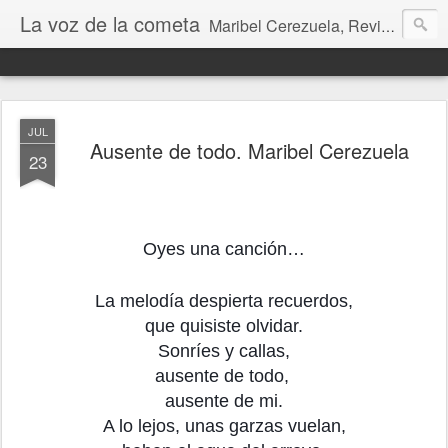
La voz de la cometa
Maribel Cerezuela, Revista cultural, Diario voz, La magia de las artes. Tu voz en Internet, Cultura, Literatura, Revista, Fotografías, Audio, Entrevistas, Arte, Ajedrez, Lecturas
JUL
Ausente de todo. Maribel Cerezuela
23
Oyes una canción…
La melodía despierta recuerdos,
que quisiste olvidar.
Sonríes y callas,
ausente de todo,
ausente de mi.
A lo lejos, unas garzas vuelan,