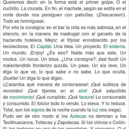
Queremos decir: en la forma está el primer golpe. O el
cuchillo. La cruceta. En fin, el machete, según se estila en el
norte donde nos persiguen con patrullas. (¡Descansen!).
Todo es hormiguear.
Por ello la consigna: en el bar la vida es más sabrosa, en el
silencio, en la manera de madrugar con el ganado de la
hacienda hotelera. Mejor: el frijolar ennoblecido por los
recolectores. El
Capital
. Una idea. Un proyecto. El
sistema
.
Un mundo. ¡Enjoy! ¿Es eso? Nada más que esto. Un
modus. Un locus. Un totus. ¿Una consigna?: ¡fast food! Un
malentendido fronterizo quizás. Un pase. Un ala leve. Un
diga lo que ve, lo que sabe o no sabe. Lo que oculta.
¡Suelte! Un diga lo que digan.
(¡Caramba qué manera de contonearse! ¡Qué sutileza de
revoloteo! ¡Qué tijereta en el
aire
! ¡Qué salpullido
de
movimiento
! ¡Qué cumplido. ¡Qué
factura
! Lo consumado
y consumido. El folclor todo lo vende. Lo eleva. Y lo reduce.
Total, son los
signos
de la noche cuando la
luz
nos ciega).
Pudo ser de otro modo si los
Aztecas
no derrotan a los
Teotihuacanos, Toltecas y Zapotecas. Si los chinos o Colón.
Si los ingleses en vez de los españoles. Y viceversa. O si