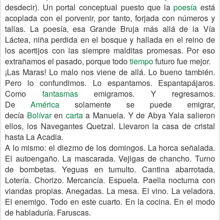
desdecir). Un portal conceptual puesto que la
poesía
está
acoplada con el porvenir, por tanto, forjada con números y
tallas. La poesía, esa Grande Bruja más allá de la Vía
Láctea, niña perdida en el bosque y hallada en el reino de
los acertijos con las siempre malditas promesas. Por eso
extrañamos el pasado, porque todo
tiempo
futuro fue mejor.
¡Las Maras! Lo malo nos viene de allá. Lo bueno también.
Pero lo confundimos. Lo espantamos. Espantapájaros.
Como
fantasmas
emigramos. Y regresamos.
De
América
solamente se puede emigrar,
decía
Bolívar
en
carta
a Manuela. Y de Abya Yala salieron
ellos, los Navegantes Quetzal. Llevaron la casa de cristal
hasta La Acadia.
A lo mismo: el diezmo de los domingos. La horca señalada.
El autoengaño. La mascarada. Vejigas de chancho. Turno
de bombetas. Yeguas en tumulto. Cantina abarrotada.
Lotería. Chorizo. Mercancía. Espuela. Paella nocturna con
viandas propias. Anegadas. La mesa. El vino. La veladora.
El enemigo. Todo en este cuarto. En la cocina. En el modo
de habladuría. Faruscas.