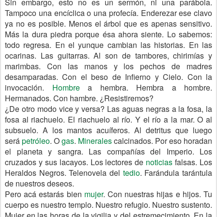
Sin embargo, esto no es un sermón, ni una parábola.
Tampoco una encíclica o una profecía. Enderezar ese clavo
ya no es posible. Menos el árbol que es apenas sensitivo.
Más la dura piedra porque ésa ahora siente. Lo sabemos:
todo regresa. En el yunque cambian las historias. En las
ocarinas. Las guitarras. Al son de tambores, chirimías y
marimbas. Con las manos y los pechos de madres
desamparadas. Con el beso de Infierno y Cielo. Con la
invocación.
Hombre
a hembra. Hembra a hombre.
Hermanados. Con hambre. ¿Resistiremos?
¿De otro modo vice y versa? Las aguas negras a la fosa, la
fosa al riachuelo. El riachuelo al río. Y el río a la mar. O al
subsuelo. A los mantos acuíferos. Al detritus que luego
será
petróleo
. O
gas
.
Minerales
calcinados. Por eso horadan
el planeta y sangra. Las compañías del Imperio. Los
cruzados y sus lacayos. Los lectores de
noticias
falsas. Los
Heraldos Negros. Telenovela del
tedio
. Farándula tarántula
de nuestros deseos.
Pero acá estarás bien
mujer
. Con nuestras hijas e hijos. Tu
cuerpo es nuestro templo. Nuestro refugio. Nuestro sustento.
Mujer en las horas de la vigilia y del estremecimiento. En la