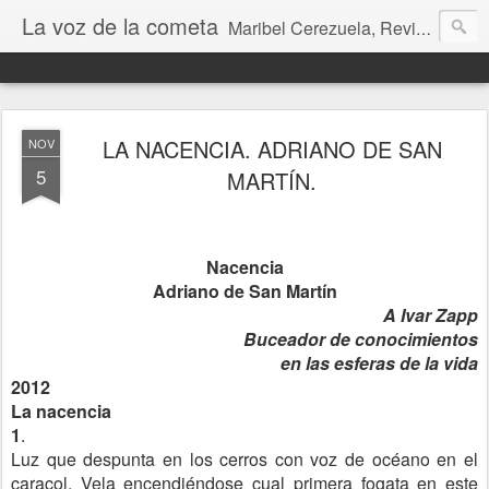
La voz de la cometa
Maribel Cerezuela, Revista cultural, Diario voz, La magia de las artes. Tu voz en Internet, Cultura, Literatura, Revista, Fotografías, Audio, Entrevistas, Arte, Ajedrez, Lecturas
LA NACENCIA. ADRIANO DE SAN
NOV
5
MARTÍN.
Nacencia
Adriano de San Martín
A Ivar Zapp
Buceador de conocimientos
en las esferas de la vida
2012
La nacencia
1
.
Luz que despunta en los cerros con voz de océano en el
caracol. Vela encendiéndose cual primera fogata en este