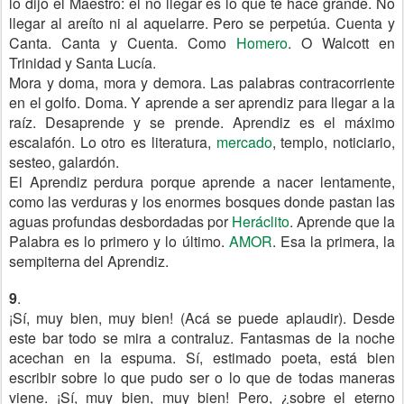
lo dijo el Maestro: el no llegar es lo que te hace grande. No
llegar al areíto ni al aquelarre. Pero se perpetúa. Cuenta y
Canta. Canta y Cuenta. Como
Homero
. O Walcott en
Trinidad y Santa Lucía.
Mora y doma, mora y demora. Las palabras contracorriente
en el golfo. Doma. Y aprende a ser aprendiz para llegar a la
raíz. Desaprende y se prende. Aprendiz es el máximo
escalafón. Lo otro es literatura,
mercado
, templo, noticiario,
sesteo, galardón.
El Aprendiz perdura porque aprende a nacer lentamente,
como las verduras y los enormes bosques donde pastan las
aguas profundas desbordadas por
Heráclito
. Aprende que la
Palabra es lo primero y lo último.
AMOR
. Esa la primera, la
sempiterna del Aprendiz.
9
.
¡Sí, muy bien, muy bien! (Acá se puede aplaudir). Desde
este bar todo se mira a contraluz. Fantasmas de la noche
acechan en la espuma. Sí, estimado poeta, está bien
escribir sobre lo que pudo ser o lo que de todas maneras
viene. ¡Sí, muy bien, muy bien! Pero, ¿sobre el eterno