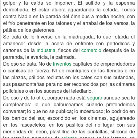
golpe y la caída se imponen. El aullido y la esperma
derrochada. El estar afuera aguardando la celada. Todos
contra Nadie en la parada del ómnibus a media noche, con
el frío penetrante en los talones y el arrabal de los versos, la
pátina de los galerones.
Se trata de lo inverso en la madrugada, lo que retarda el
amanecer desde la acera de enfrente con periódicos y
cartones de la
industria
, flecos del
comercio
después de la
parranda, la avaricia, la palmada.
De eso se trata. No de
inventos
capitales de emprendedores
o camisas de fuerza. Ni de maniquíes en las tiendas o en
las plazas, pálidos reclutas en los cafés con sus bufandas,
sus pasamontañas para no ser reconocidos por las cámaras
policiales o en los sucesos del telediario.
De eso y de lo otro, porque nada está
seguro
aunque sea tu
cumpleaños: lo que balbuceamos cuando pretendemos
conversar; lo que no se publica; lo incestuoso; lo podrido en
los barrios del sur, escondido en los cinemas, agujereado
en los rascacielos, en los pasillos del no lugar con sus
meriendas de neón, plastilina de las pantallas, silicona de