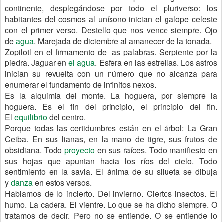
continente, desplegándose por todo el pluriverso: los
habitantes del cosmos al unísono inician el galope celeste
con el primer verso. Destello que nos vence siempre. Ojo
de
agua
. Marejada de diciembre al amanecer de la tonada.
Zopilotl en el firmamento de las palabras. Serpiente por la
piedra. Jaguar en
el agua
. Esfera en las estrellas. Los astros
inician su revuelta con un número que no alcanza para
enumerar el fundamento de infinitos nexos.
Es la alquimia del monte. La hoguera, por siempre la
hoguera. Es el fin del principio, el principio del fin.
El
equilibrio
del centro.
Porque todas las certidumbres están en el árbol: La Gran
Ceiba. En sus lianas, en la mano de tigre, sus frutos de
obsidiana. Todo
proyecto
en sus raíces. Todo manifiesto en
sus hojas que apuntan hacia los ríos del cielo. Todo
sentimiento en la savia. El ánima de su silueta se dibuja
y
danza
en estos versos.
Hablamos de lo incierto. Del invierno. Ciertos insectos. El
humo. La cadera. El vientre. Lo que se ha dicho siempre. O
tratamos de decir. Pero no se entiende. O se entiende lo