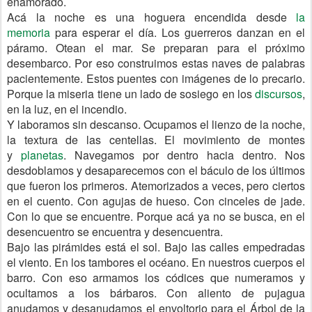
enamorado.
Acá la noche es una hoguera encendida desde
la
memoria
para esperar el día. Los guerreros danzan en el
páramo. Otean el mar. Se preparan para el próximo
desembarco. Por eso construimos estas naves de palabras
pacientemente. Estos puentes con imágenes de lo precario.
Porque la miseria tiene un lado de sosiego en los
discursos
,
en la luz, en el incendio.
Y laboramos sin descanso. Ocupamos el lienzo de la noche,
la textura de las centellas. El movimiento de montes
y
planetas
. Navegamos por dentro hacia dentro. Nos
desdoblamos y desaparecemos con el báculo de los últimos
que fueron los primeros. Atemorizados a veces, pero ciertos
en el cuento. Con agujas de hueso. Con cinceles de jade.
Con lo que se encuentre. Porque acá ya no se busca, en el
desencuentro se encuentra y desencuentra.
Bajo las pirámides está el sol. Bajo las calles empedradas
el viento. En los tambores el océano. En nuestros cuerpos el
barro. Con eso armamos los códices que numeramos y
ocultamos a los bárbaros. Con aliento de pujagua
anudamos y desanudamos el envoltorio para el Árbol de la