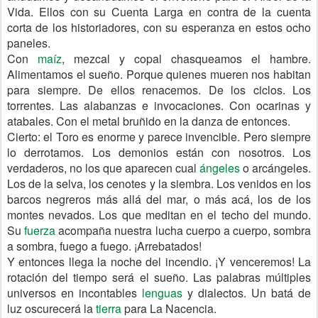
Vida. Ellos con su Cuenta Larga en contra de la cuenta
corta de los historiadores, con su esperanza en estos ocho
paneles.
Con
maíz
, mezcal y copal chasqueamos el hambre.
Alimentamos el sueño. Porque quienes mueren nos habitan
para siempre. De ellos renacemos. De los ciclos. Los
torrentes. Las alabanzas e invocaciones. Con ocarinas y
atabales. Con el metal bruñido en la danza de entonces.
Cierto: el Toro es enorme y parece invencible. Pero siempre
lo derrotamos. Los demonios están con nosotros. Los
verdaderos, no los que aparecen cual
ángeles
o arcángeles.
Los de la selva, los cenotes y la siembra. Los venidos en los
barcos negreros más allá del mar, o más acá, los de los
montes nevados. Los que meditan en el techo del mundo.
Su
fuerza
acompaña nuestra lucha cuerpo a cuerpo, sombra
a sombra, fuego a fuego. ¡Arrebatados!
Y entonces llega la noche del incendio. ¡Y venceremos! La
rotación del tiempo será el sueño. Las palabras múltiples
universos en incontables
lenguas
y dialectos. Un batá de
luz oscurecerá la
tierra
para La Nacencia.