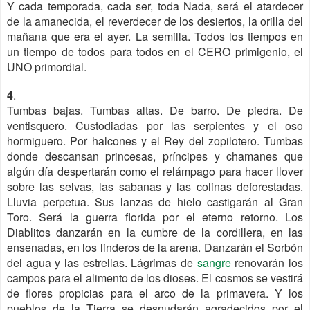
Y cada temporada, cada ser, toda Nada, será el atardecer
de la amanecida, el reverdecer de los desiertos, la orilla del
mañana que era el ayer. La semilla. Todos los tiempos en
un tiempo de todos para todos en el CERO primigenio, el
UNO primordial.
4
.
Tumbas bajas. Tumbas altas. De barro. De piedra. De
ventisquero. Custodiadas por las serpientes y el oso
hormiguero. Por halcones y el Rey del zopilotero. Tumbas
donde descansan princesas, príncipes y chamanes que
algún día despertarán como el relámpago para hacer llover
sobre las selvas, las sabanas y las colinas deforestadas.
Lluvia perpetua. Sus lanzas de hielo castigarán al Gran
Toro. Será la guerra florida por el eterno retorno. Los
Diablitos danzarán en la cumbre de la cordillera, en las
ensenadas, en los linderos de la arena. Danzarán el Sorbón
del agua y las estrellas. Lágrimas de
sangre
renovarán los
campos para el alimento de los dioses. El cosmos se vestirá
de flores propicias para el arco de la primavera. Y los
pueblos de la Tierra se desnudarán agradecidos por el