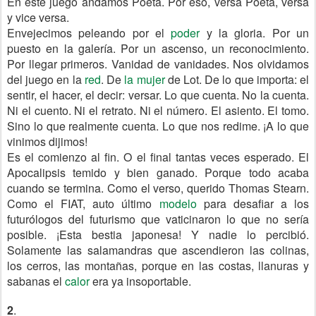
En este juego andamos Poeta. Por eso, versa Poeta, versa
y vice versa.
Envejecimos peleando por el
poder
y la gloria. Por un
puesto en la galería. Por un ascenso, un reconocimiento.
Por llegar primeros. Vanidad de vanidades. Nos olvidamos
del juego en la
red
. De
la mujer
de Lot. De lo que importa: el
sentir, el hacer, el decir: versar. Lo que cuenta. No la cuenta.
Ni el cuento. Ni el retrato. Ni el número. El asiento. El tomo.
Sino lo que realmente cuenta. Lo que nos redime. ¡A lo que
vinimos dijimos!
Es el comienzo al fin. O el final tantas veces esperado. El
Apocalipsis temido y bien ganado. Porque todo acaba
cuando se termina. Como el verso, querido Thomas Stearn.
Como el FIAT, auto último
modelo
para desafiar a los
futurólogos del futurismo que vaticinaron lo que no sería
posible. ¡Esta bestia japonesa! Y nadie lo percibió.
Solamente las salamandras que ascendieron las colinas,
los cerros, las montañas, porque en las costas, llanuras y
sabanas el
calor
era ya insoportable.
2
.