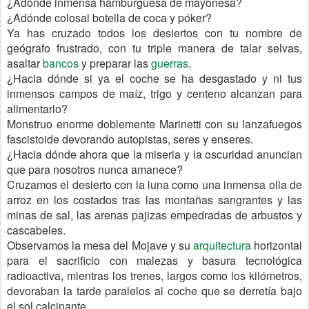
¿Adónde inmensa hamburguesa de mayonesa?
¿Adónde colosal botella de coca y póker?
Ya has cruzado todos los desiertos con tu nombre de
geógrafo frustrado, con tu triple manera de talar selvas,
asaltar
bancos
y preparar las
guerras
.
¿Hacia dónde si ya el coche se ha desgastado y ni tus
inmensos campos de maíz, trigo y centeno alcanzan para
alimentarlo?
Monstruo enorme doblemente Marinetti con su lanzafuegos
fascistoide devorando autopistas, seres y enseres.
¿Hacia dónde ahora que la miseria y la oscuridad anuncian
que para nosotros nunca amanece?
Cruzamos el desierto con la luna como una inmensa olla de
arroz en los costados tras las montañas sangrantes y las
minas de sal, las arenas pajizas empedradas de arbustos y
cascabeles.
Observamos la mesa del Mojave y su
arquitectura
horizontal
para el sacrificio con malezas y basura tecnológica
radioactiva, mientras los trenes, largos como los kilómetros,
devoraban la tarde paralelos al coche que se derretía bajo
el sol calcinante.