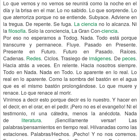
Lo que vemos y no vemos se reunirá como la noche en el
día y la brisa en el mar. Lo no sabido. Lo que sorprende. Lo
que aterroriza porque no se entiende. Subyace. Adviene en
la tregua. De repente. Se fuga.
La ciencia
no lo alcanza. Ni
la
filosofía
. Solo la conciencia, La Gran Con-
ciencia
.
Por eso no esperamos a Todog. Nada. Todo está porque
transcurre y permanece. Fluye. Pasado en Presente.
Presente en Futuro. Futuro en Pasado. Raíces.
Cadenas.
Redes
. Ciclos. Trasiego de
imágenes
. De
peces
.
Hacia atrás a veces. En relente. Hacia nosotros siempre.
Todo en Nada. Nada en Todo. Lo aparente en lo real. Lo
real en lo aparente. Como la sombra del bastón en el agua
que es el mismo bastón prolongándose. Lo que muere y
renace. Lo que renace al morir.
Vinimos a decir esto porque decir es lo nuestro. Y hacer en
el decir, en el orar, en el pedir. ¡Pero no es el evangelio! Ni el
testimonio, ni una cátedra, menos la anécdota. Nada
de
literatura
. ¡Sencillamente versar! Las
palabras/pensamientos en tiempo real. Hilvanadas como las
estaciones. Palabras/Hechos. ¡Pecho! Y no nos corremos.