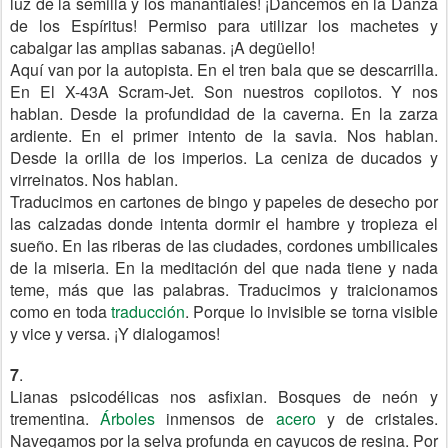
luz de la semilla y los manantiales! ¡Dancemos en la Danza
de los Espíritus! Permiso para utilizar los machetes y
cabalgar las amplias sabanas. ¡A degüello!
Aquí van por la autopista. En el tren bala que se descarrilla.
En El X-43A Scram-Jet. Son nuestros copilotos. Y nos
hablan. Desde la profundidad de la caverna. En la zarza
ardiente. En el primer intento de la savia. Nos hablan.
Desde la orilla de los imperios. La ceniza de ducados y
virreinatos. Nos hablan.
Traducimos en cartones de bingo y papeles de desecho por
las calzadas donde intenta dormir el hambre y tropieza el
sueño. En las riberas de las ciudades, cordones umbilicales
de la miseria. En la meditación del que nada tiene y nada
teme, más que las palabras. Traducimos y traicionamos
como en toda
traducción
. Porque lo invisible se torna visible
y vice y versa. ¡Y dialogamos!
7
.
Lianas psicodélicas nos asfixian. Bosques de neón y
trementina.
Árboles
inmensos de
acero
y de cristales.
Navegamos por la selva profunda en cayucos de resina. Por