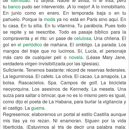
de
identidad
. Tu tarjeta. Nadie te avisa, ni te visa, pero
tu
banco
pudo ser intervenido. ¡A lo mejor! A lo inmobiliario.
En junio como en enero. En temporada baja o en tu
pañuelo. Porque la
moda
ya no está en París sino aquí. En
tu casa. En tu silla. En tu vitamina. Tu parábola. Pues todo
se repite y se reescribe. Todo es pasaje bíblico para la
compraventa y el rito: un pase de
celulosa
. Una chilena. El
gol en
el periódico
de mañana. El ombligo. La parada. Los
mangos del traje que no lucimos. Sí, Lucía, el personaje
más caro de cualquier peli o
novela
. (Léase Mary Jane,
verdadera virgen invisibilizada por las iglesias).
Suficiente. Tenemos bastante: récord de reservas federales.
La leguminosa. El cafeto. La oliva. El cacao. La amapola. La
bolsa. Rascacielos. Spa. Campos de golf. La bicicleta
neoyorquina. Los asesinos de Kennedy. La meseta. Una
suiza para saltar o brincar, que no es lo mismo pero es igual,
como dijo el poeta de La Habana, para burlar la vigilancia y
el castigo. La
guerra
.
Regresemos: elaboremos un portal al estilo Castilla aunque
mis tías ya no rezan. Ni enamoran. Siguen por la vida
liberticida. (Estuvimos al tris de decir una palabra mala: