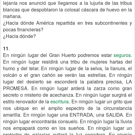
lejanía nos anunció que llegamos a la lujuria de las tribus
blancas que despoblaron la colosal cáscara de huevo en la
mañana.
¿Hacia dónde América repartida en tres subcontinentes y
pocas financieras?
¿Hacia dónde?
11
.
En ningún lugar del Gran Huerto podremos estar
seguros
.
En ningún lugar residirá una tribu de mujeres hartas del
humo y del telar. En ningún lugar de la selva, la llanura, el
volcán o el gran cañón se verán las estrellas. En ningún
lugar del desierto se esconderá la palabra precisa, LA
PROMESA. En ningún lugar arderá la zarza como gran
secreto o misterio de acechanza. En ningún lugar surgirá el
estilo renovador de la
escritura
. En ningún lugar un grito que
nos ubique en el amplio espectro de la circunstancia
amarilla. En ningún lugar una ENTRADA, una SALIDA. En
ningún lugar encontrarás consuelo. En ningún lugar la lluvia
nos empapará como en los sueños. En ningún lugar un
protector de galaxias evitará la luz cegadora. En ningún