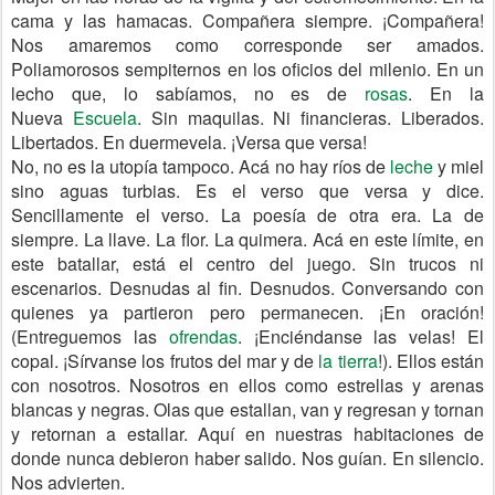
cama y las hamacas. Compañera siempre. ¡Compañera!
Nos amaremos como corresponde ser amados.
Poliamorosos sempiternos en los oficios del milenio. En un
lecho que, lo sabíamos, no es de
rosas
. En la
Nueva
Escuela
. Sin maquilas. Ni financieras. Liberados.
Libertados. En duermevela. ¡Versa que versa!
No, no es la utopía tampoco. Acá no hay ríos de
leche
y miel
sino aguas turbias. Es el verso que versa y dice.
Sencillamente el verso. La poesía de otra era. La de
siempre. La llave. La flor. La quimera. Acá en este límite, en
este batallar, está el centro del juego. Sin trucos ni
escenarios. Desnudas al fin. Desnudos. Conversando con
quienes ya partieron pero permanecen. ¡En oración!
(Entreguemos las
ofrendas
. ¡Enciéndanse las velas! El
copal. ¡Sírvanse los frutos del mar y de
la tierra
!). Ellos están
con nosotros. Nosotros en ellos como estrellas y arenas
blancas y negras. Olas que estallan, van y regresan y tornan
y retornan a estallar. Aquí en nuestras habitaciones de
donde nunca debieron haber salido. Nos guían. En silencio.
Nos advierten.