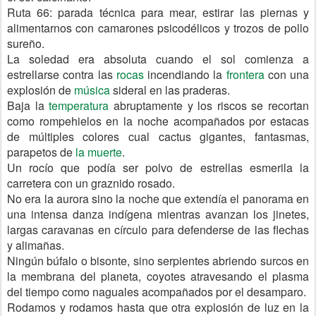
Ruta 66: parada técnica para mear, estirar las piernas y
alimentarnos con camarones psicodélicos y trozos de pollo
sureño.
La soledad era absoluta cuando el sol comienza a
estrellarse contra las
rocas
incendiando la
frontera
con una
explosión de
música
sideral en las praderas.
Baja la
temperatura
abruptamente y los riscos se recortan
como rompehielos en la noche acompañados por estacas
de múltiples colores cual cactus gigantes, fantasmas,
parapetos de
la muerte
.
Un rocío que podía ser polvo de estrellas esmerila la
carretera con un graznido rosado.
No era la aurora sino la noche que extendía el panorama en
una intensa danza indígena mientras avanzan los jinetes,
largas caravanas en círculo para defenderse de las flechas
y alimañas.
Ningún búfalo o bisonte, sino serpientes abriendo surcos en
la membrana del planeta, coyotes atravesando el plasma
del tiempo como naguales acompañados por el desamparo.
Rodamos y rodamos hasta que otra explosión de luz en la