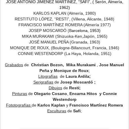
JOSÉ ANTONIO JIMÉNEZ MARTÍNEZ, “SAFI”, ( Serón, Almería,
1962)
KARLOS KAPLAN (Almería, 1980)
RESTITUTO LÓPEZ, “RESTI”, (Villena, Alicante, 1948)
FRANCISCO MARTÍNEZ ROMERA (Almería 1977)
JOSEP MOSCARDÓ (B
arcelona, 1953)
MIKA MURAKAMI (S
hizuoka-Ken,Japón, 1965)
JOSÉ MANUEL PEÑA (Granada, 1963)
MONIQUE DE ROUX, (Boulogne-Billancourt, Francia, 1946)
CONNIE WESTENDORP (La Haya, Holanda, 1951)
Grabados
de
Christian Bozon, Mika Murakami
,
Jose Manuel
Peña y Monique de Roux
;
Litografías
de
Laura Ardila;
Serigrafías
de
Josep Moscardó ;
Dibujos
de
Rest
i;
Pinturas
de
Olegario Cosano
,
Encarna Hitos
y Connie
Westendorp
Fototografías
de
Karlos Kaplan
y
Francisco Martínez Romera
Esculturas
de
Safi
;