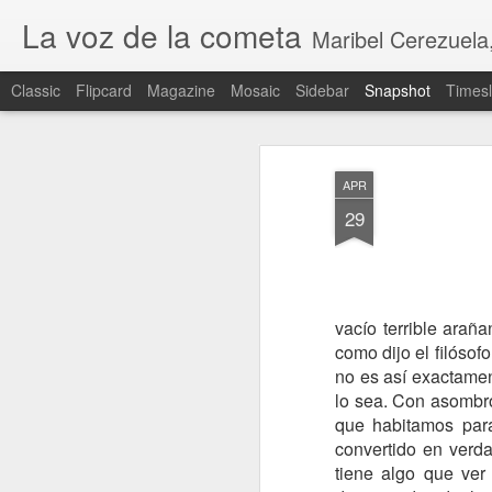
La voz de la cometa
Maribel Cerezuela, Revista cultural,
Classic
Flipcard
Magazine
Mosaic
Sidebar
Snapshot
Timesl
APR
29
vacío terrible arañ
como dijo el filósof
no es así exactamen
CEUTA INVADIDA
lo sea. Con asombr
que habitamos para
convertido en verda
tiene algo que ver