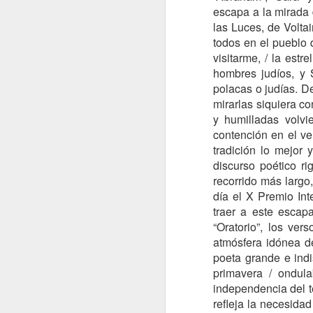
escapa a la mirada 
las Luces, de Volta
todos en el pueblo 
visitarme, / la estr
hombres judíos, y 
polacas o judías. De 
mirarlas siquiera co
y humilladas volvi
contención en el ve
tradición lo mejor 
discurso poético ri
recorrido más largo
Deberíamos interrogarnos
EL DECLIVE ES REALI
día el X Premio Int
traer a este escap
“Oratorio”, los ve
atmósfera idónea de
poeta grande e indi
primavera / ondula
independencia del t
refleja la necesida