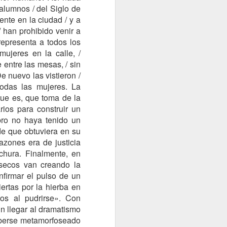
S A LA GUERRA
alumnos / del Siglo de
te en la ciudad / y a
 han prohibido venir a
 representa a todos los
ujeres en la calle, /
e entre las mesas, / sin
e nuevo las vistieron /
todas las mujeres. La
que es, que toma de la
rios para construir un
ibro no haya tenido un
de que obtuviera en su
ENTE
JUAN CASTILLA
azones era de justicia
chura. Finalmente, en
 secos van creando la
nfirmar el pulso de un
ertas por la hierba en
pos al pudrirse». Con
n llegar al dramatismo
haberse metamorfoseado