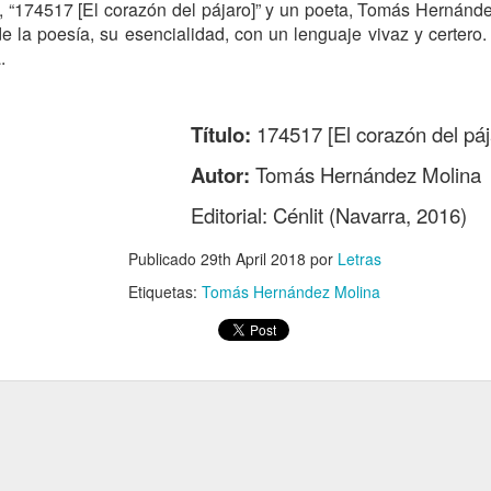
, “174517 [El corazón del pájaro]” y un poeta, Tomás Hernánde
e la poesía, su esencialidad, con un lenguaje vivaz y certero. U
.
LA INFLACIÓ
DESMITIFICANDO LA IA
Título:
174517 [El corazón del páj
Autor:
Tomás Hernández Molina
Editorial: Cénlit (Navarra, 2016)
Publicado
29th April 2018
por
Letras
Etiquetas:
Tomás Hernández Molina
LA PASIVIDAD
MARIE CUR