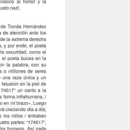
nísono al horror y la
usto nazi.
”, de Tomás Hernández
a de atención ante los
 de la extrema derecha
, y por ende, el poeta
ESTRO MUNDO
 la oscuridad, como el
TRAS EL G7. ¿CUÁL SERÁ EL FUTURO?
, el poeta bucea en la
on la palabra, con su
s o millones de seres
 una raza única y un
tatuaron en la piel de
“174517” un canto a la
a forma infrahumana, /
ado en mi brazo». Luego
rá creciendo día a día;
 los niños / entraban
atro partes: “174517”,
UN DESPERTAR AMARGO
dolor humano. Así nada