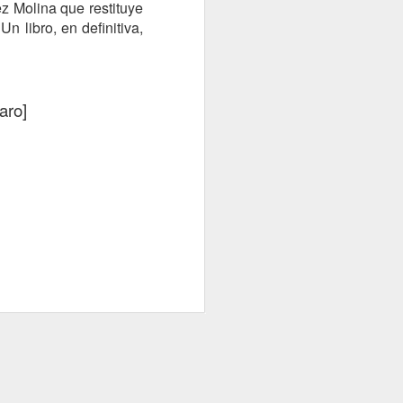
z Molina que restituye
n libro, en definitiva,
N
LAS CRISIS COMO LA GUERRA NO CAEN DEL CIEL
aro]
EL NUEVO CICLO HISTÓRICO
IE