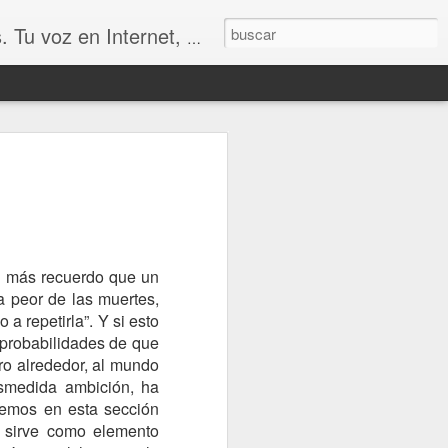
udio, Entrevistas, Arte, Ajedrez, Lecturas
n más recuerdo que un
la peor de las muertes,
 a repetirla”. Y si esto
 probabilidades de que
UN MERECIDO TROFEO
SIÓN
o alrededor, al mundo
esmedida ambición, ha
onemos en esta sección
, sirve como elemento