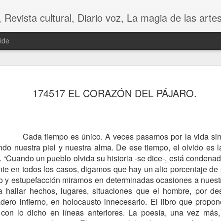
 Diario voz, La magia de las artes. Tu voz en Internet, Cultura, Literatura, Revista, Fotografías, A
ide
174517 EL CORAZÓN DEL PÁJARO.
Cada tiempo es único. A veces pasamos por la vida si
ando nuestra piel y nuestra alma. De ese tiempo, el olvido es 
o. “Cuando un pueblo olvida su historia -se dice-, está condenado
te en todos los casos, digamos que hay un alto porcentaje de
CHINA
CONTRA LA FU
o y estupefacción miramos en determinadas ocasiones a nuestr
 hallar hechos, lugares, situaciones que el hombre, por d
dero infierno, en holocausto innecesario. El libro que prop
 con lo dicho en líneas anteriores. La poesía, una vez más