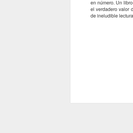
en número. Un libro
el verdadero valor d
de ineludible lectura
LA GUERRA
JUAN CASTILLA
JUAN CASTILLA
JUAN CASTILLA