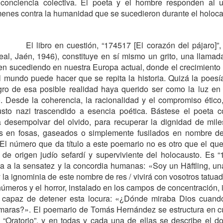
conciencia colectiva. El poeta y el hombre responden al u
ímenes contra la humanidad que se sucedieron durante el holoca
El libro en cuestión, “174517 [El corazón del pájaro]
eal, Jaén, 1946), constituye en sí mismo un grito, una llamad
n sucediendo en nuestra Europa actual, donde el crecimiento
 mundo puede hacer que se repita la historia. Quizá la poesía
COMPRENDER NU
¿REGULARIZACIONES?
gro de esa posible realidad haya querido ser como la luz en
ERIOS
o. Desde la coherencia, la racionalidad y el compromiso ético
austo nazi trascendido a esencia poética. Bástese el poeta c
a desempolvar del olvido, para recuperar la dignidad de mile
s en fosas, gaseados o simplemente fusilados en nombre de
l número que da título a este poemario no es otro que el que 
r de origen judío sefardí y superviviente del holocausto. Es 
da a la sensatez y la concordia humanas: «Soy un Häftling, un
 la ignominia de este nombre de res / vivirá con vosotros tatu
meros y el horror, instalado en los campos de concentración, i
s capaz de detener esta locura: «¿Dónde miraba Dios cuando
ámaras?». El poemario de Tomás Hernández se estructura en cu
 “Oratorio”, y en todas y cada una de ellas se describe el 