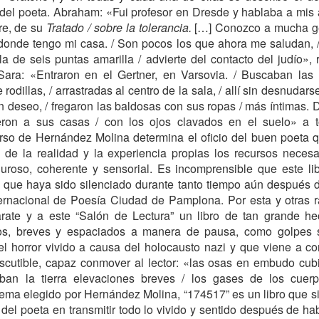
CAUSAS DE LA DECADENCIA
PASO A PASO VAMO
del poeta. Abraham: «Fui profesor en Dresde y hablaba a mis 
ire, de su
Tratado / sobre la tolerancia.
[…] Conozco a mucha gen
donde tengo mi casa. / Son pocos los que ahora me saludan, /
ella de seis puntas amarilla / advierte del contacto del judío»,
Sara: «Entraron en el Gertner, en Varsovia. / Buscaban las m
rodillas, / arrastradas al centro de la sala, / allí sin desnudars
n deseo, / fregaron las baldosas con sus ropas / más íntimas. D
eron a sus casas / con los ojos clavados en el suelo» a 
rso de Hernández Molina determina el oficio del buen poeta 
y de la realidad y la experiencia propias los recursos necesa
guroso, coherente y sensorial. Es incomprensible que este l
, que haya sido silenciado durante tanto tiempo aún después 
EL PETRÓLEO
DAD
EL MEDIO ORI
ernacional de Poesía Ciudad de Pamplona. Por esta y otras r
arate y a este “Salón de Lectura” un libro de tan grande he
rsos, breves y espaciados a manera de pausa, como golpes
l horror vivido a causa del holocausto nazi y que viene a co
scutible, capaz conmover al lector: «las osas en embudo cubi
ban la tierra elevaciones breves / los gases de los cuer
ema elegido por Hernández Molina, “174517” es un libro que si
d del poeta en transmitir todo lo vivido y sentido después de 