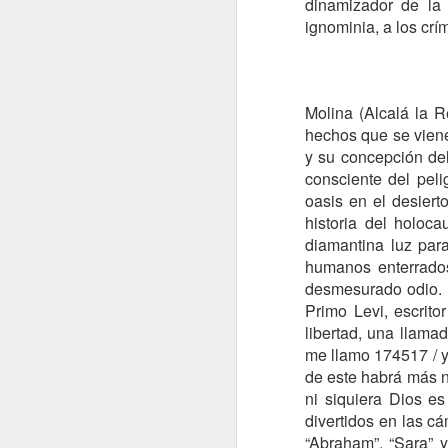
dinamizador de la 
ignominia, a los cr
Molina (Alcalá la R
hechos que se viene
y su concepción del
¿QUIÉN GANA Y QUIÉN PIERDE CON LAS GUERRAS?
consciente del peli
LA AGONÍA DE LOS IMP
oasis en el desiert
historia del holoc
diamantina luz par
humanos enterrado
desmesurado odio. E
Primo Levi, escrito
libertad, una llama
me llamo 174517 / y
de este habrá más nú
ni siquiera Dios e
divertidos en las c
FRÁGILES NEGOCIACIONES
UN FINAL CONFUSO
“Abraham”, “Sara” y