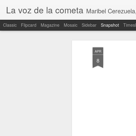
La voz de la cometa
Maribel Cerezuela, Revista cultural,
Classic
Flipcard
Magazine
Mosaic
Sidebar
Snapshot
Timesl
APR
8
CEUTA INVADIDA