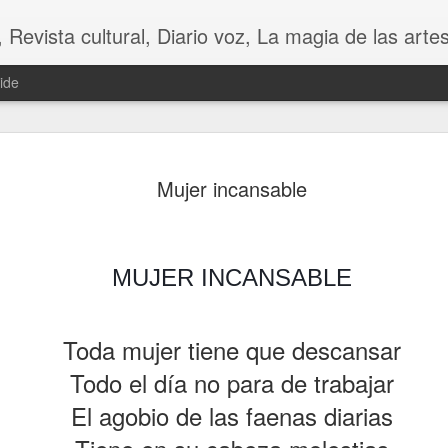
 Diario voz, La magia de las artes. Tu voz en Internet, Cultura, Literatura, Revista, Fotografías, A
ide
Mujer incansable
MUJER INCANSABLE
Toda mujer tiene que descansar
CHINA
CONTRA LA FU
Todo el día no para de trabajar
El agobio de las faenas diarias