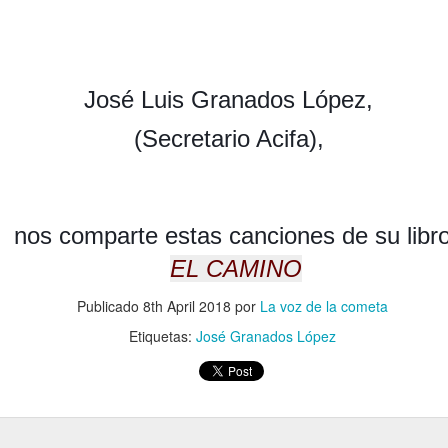
CAUSAS DE LA DECADENCIA
PASO A PASO VAMO
José Luis Granados López,
(Secretario Acifa),
nos comparte estas canciones de su libr
EL CAMINO
EL PETRÓLEO
DAD
EL MEDIO ORI
Publicado
8th April 2018
por
La voz de la cometa
Etiquetas:
José Granados López