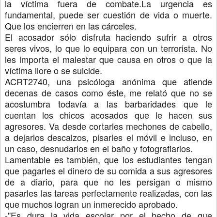
la víctima fuera de combate.
La urgencia es
fundamental, puede ser cuestión de vida o muerte.
Q
ue los encierren en las cárceles.
El acosador sólo disfruta haciendo sufrir a otros
seres vivos, lo que lo equipara con un terrorista.
No
les importa el malestar que causa en otros o que la
víctima llore o se suicide.
ACRT2740, una psicóloga anónima que atiende
decenas de casos como éste, me relató que no se
acostumbra todavía a las barbaridades que le
cuentan los chicos acosados que le hacen sus
agresores. Va desde cortarles mechones de cabello,
a dejarlos descalzos, pisarles el móvil e incluso, en
un caso, desnudarlos en el baño y fotografiarlos.
Lamentable es también, que los estudiantes tengan
que pagarles el dinero de su comida a sus agresores
de a diario, para que no les persigan o mismo
pasarles las tareas perfectamente realizadas, con las
que muchos logran un inmerecido aprobado.
-"Es dura la vida escolar por el hecho de que