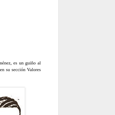
S A LA GUERRA
iménez, es un guiño al
en su sección Valores
ENTE
JUAN CASTILLA