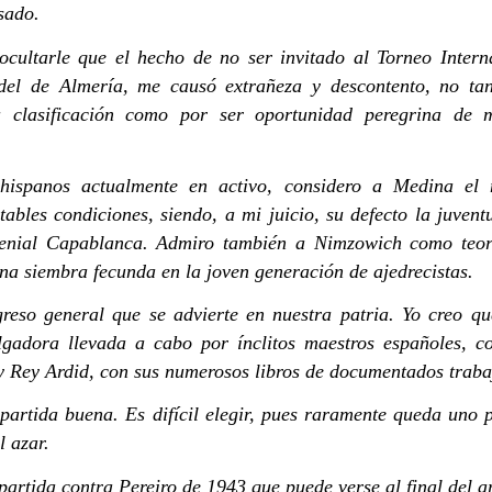
sado.
cultarle que el hecho de no ser invitado al Torneo Intern
 del de Almería, me causó extrañeza y descontento, no ta
a clasificación como por ser oportunidad peregrina de 
AURORA PEREGRINA VARELA. VAN GOGH.
DEL REY, $US, A
hispanos actualmente en activo, considero a Medina el 
ables condiciones, siendo, a mi juicio, su defecto la juvent
genial Capablanca. Admiro también a Nimzowich como teori
una siembra fecunda en la joven generación de ajedrecistas.
greso general que se advierte en nuestra patria. Yo creo qu
ulgadora llevada a cabo por ínclitos maestros españoles, 
y Rey Ardid, con sus numerosos libros de documentados traba
partida buena. Es difícil elegir, pues raramente queda uno p
UN PAÍS
Como USA impuso su Unipolaridad hegemónica
a
l azar.
 partida contra Pereiro de 1943 que puede verse al final del ar