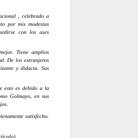
acional
, celebrado a
nto por mis modestas
medirse con los ases
L PETRODÓLAR
JUAN CASTILLA
mejor. Tiene amplios
ud. De los extranjeros
zante y didacta. Sus
e esto es debido a la
como Golmayo, en sus
jos.
HÉCTOR POLEO GUADARRAMA
lenamente satisfecho.
tículo)