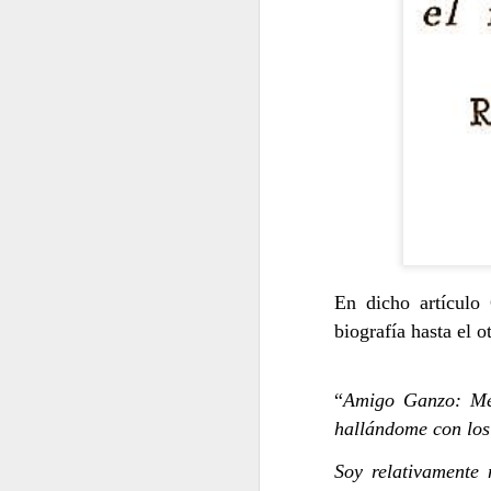
LA GUERRA
JUAN CASTILLA
En dicho artículo
biografía hasta el 
JUAN CASTILLA
“
Amigo Ganzo: Me 
JUAN CASTILLA
hallándome con los 
Soy relativamente 