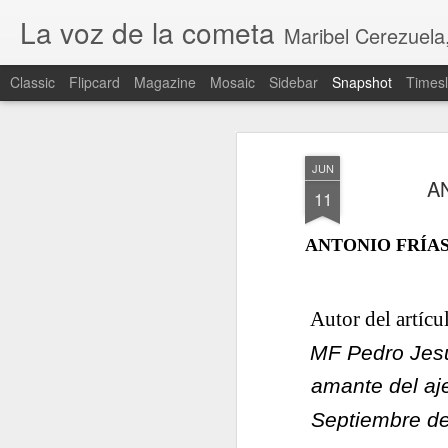
La voz de la cometa
Maribel Cerezuela, Revista cultural,
Classic
Flipcard
Magazine
Mosaic
Sidebar
Snapshot
Timesl
JUN
A
11
ANTONIO FRÍAS
Autor del artícu
MF Pedro Jesú
CEUTA INVADIDA
amante del aje
Septiembre d