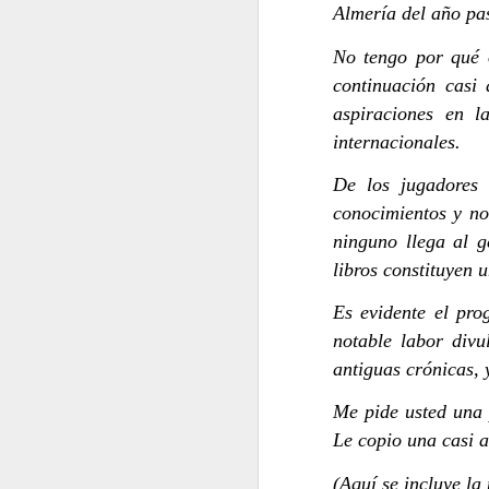
Almería del año pa
No tengo por qué o
continuación casi
aspiraciones en l
JUAN CASTILLA
JUAN CASTILLA
internacionales.
De los jugadores 
conocimientos y not
ninguno llega al 
libros constituyen 
Es evidente el pro
notable labor div
antiguas crónicas, 
JUAN CASTILLA
Me pide usted una 
Redefinir la cultura polític
Le copio una casi a
(Aquí se incluye la