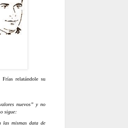
N
LAS CRISIS COMO LA GUERRA NO CAEN DEL CIEL
Frías relatándole su
EL NUEVO CICLO HISTÓRICO
valores nuevos” y no
IE
o sigue:
en las mismas data de