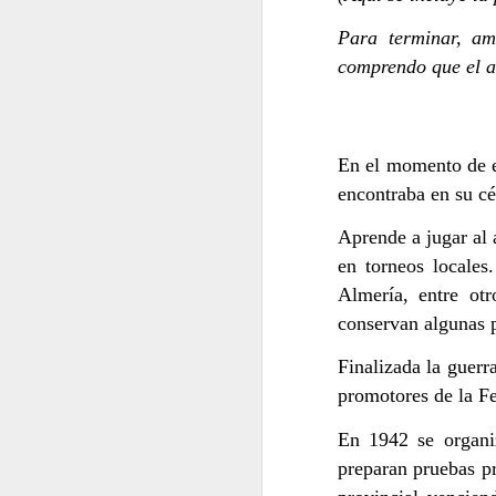
Para terminar, am
comprendo que el au
En el momento de es
encontraba en su cén
ENTRE GUERRA Y PA
SIMPLEMENTE CLAUDE MONET
Aprende a jugar al 
en torneos locales
Almería, entre otr
conservan algunas p
Finalizada la guerr
promotores de la F
En 1942 se organi
preparan pruebas p