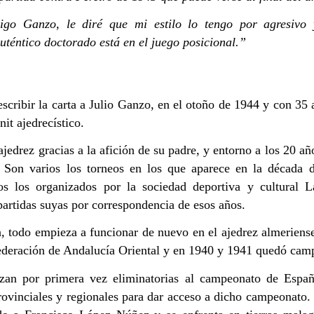
igo Ganzo, le diré que mi estilo lo tengo por agresivo 
téntico doctorado está en el juego posicional.”
cribir la carta a Julio Ganzo, en el otoño de 1944 y con 35 
it ajedrecístico.
Z
JUAN CASTILLA
JUAN CASTI
ajedrez gracias a la afición de su padre, y entorno a los 20 a
. Son varios los torneos en los que aparece en la década d
os los organizados por la sociedad deportiva y cultural 
artidas suyas por correspondencia de esos años.
a, todo empieza a funcionar de nuevo en el ajedrez almeriense
ederación de Andalucía Oriental y en 1940 y 1941 quedó cam
zan por primera vez eliminatorias al campeonato de España
rovinciales y regionales para dar acceso a dicho campeonato