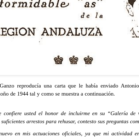
LA INFLACIÓ
DESMITIFICANDO LA IA
 Ganzo reproducía una carta que le había enviado Antonio 
otoño de 1944 tal y como se muestra a continuación.
confiere usted el honor de incluirme en su “Galería de 
LA PASIVIDAD
MARIE CUR
suficientes arrestos para rehusar, contesto sus preguntas com
nuevo en mis actuaciones oficiales, ya que mi actividad 