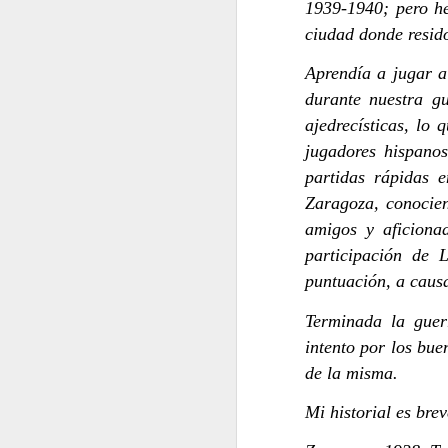
1939-1940; pero he
ciudad donde resid
Aprendía a jugar a
durante nuestra g
ajedrecísticas, lo
jugadores hispano
partidas rápidas 
Después... el silencio
Zaragoza, conocie
amigos y aficiona
participación de 
puntuación, a causa
Terminada la guer
intento por los bu
de la misma.
Mi historial es bre