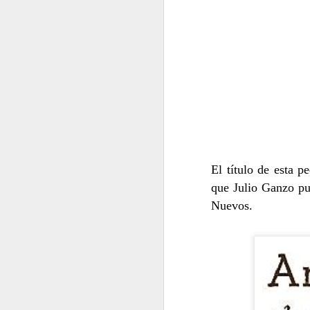
El título de esta p
Deberíamos interrogarnos
que Julio Ganzo pu
EL DECLIVE ES REALI
Nuevos.