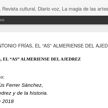
 Diario voz, La magia de las artes. Tu voz en Internet, Cultura, Literatura, Revista, Fotografías, A
ide
NTONIO FRÍAS, EL “AS” ALMERIENSE DEL AJE
, EL “AS” ALMERIENSE DEL AJEDREZ
lo:
CHINA
s Ferrer Sánchez,
CONTRA LA FU
drez y de la historia.
e 2018