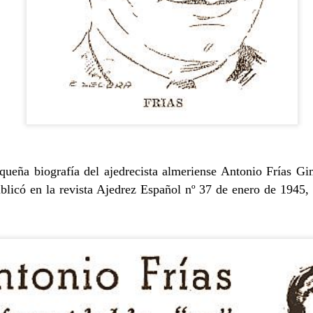
CAUSAS DE LA DECADENCIA
PASO A PASO VAMO
equeña biografía del ajedrecista almeriense Antonio Frías G
EL PETRÓLEO
blicó en la revista Ajedrez Español nº 37 de enero de 1945, 
DAD
EL MEDIO ORI